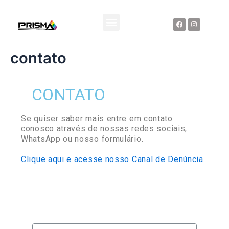
Ir
Menu
para
F
I
a
n
o
c
s
e
t
RESPONSABILIDADE SOCIAL
conteúdo
b
a
o
g
contato
o
r
k
a
m
CONTATO
Se quiser saber mais entre em contato
conosco através de nossas redes sociais,
WhatsApp ou nosso formulário.
Clique aqui e acesse nosso Canal de Denúncia.